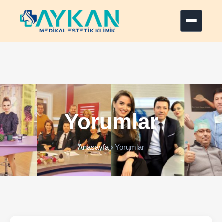
ANASAYFA
KURUMSAL
SAÇ EKİM
+
FARKLARIMIZ
Yorumlar
DEĞİŞİMLER
Anasayfa
Yorumlar
İLETİŞİM
Yorum / Görüş
Ücretsiz Saç Analizi